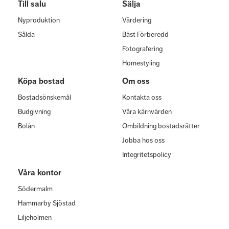
Till salu
Sälja
Nyproduktion
Värdering
Sålda
Bäst Förberedd
Fotografering
Homestyling
Köpa bostad
Om oss
Bostadsönskemål
Kontakta oss
Budgivning
Våra kärnvärden
Bolån
Ombildning bostadsrätter
Jobba hos oss
Integritetspolicy
Våra kontor
Södermalm
Hammarby Sjöstad
Liljeholmen