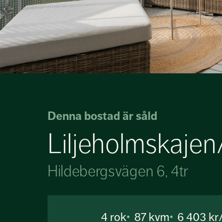
Denna bostad är såld
Liljeholmskajen
Hildebergsvägen 6, 4tr
4
rok
87 kvm
6 403 k