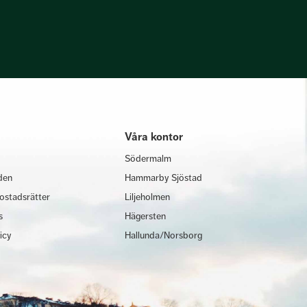
Våra kontor
Södermalm
den
Hammarby Sjöstad
ostadsrätter
Liljeholmen
s
Hägersten
licy
Hallunda/Norsborg