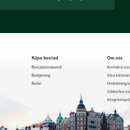
Köpa bostad
Om oss
Bostadsönskemål
Kontakta oss
Budgivning
Våra kärnvär
Bolån
Ombildning b
Jobba hos os
Integritetspo