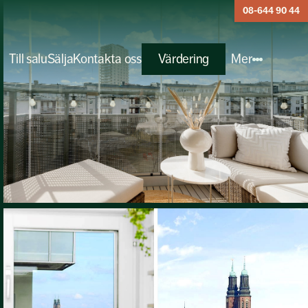
08-644 90 44
Till salu
Sälja
Kontakta oss
Värdering
Mer