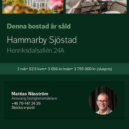
Denna bostad är såld
Hammarby Sjöstad
Henriksdalsallén 24A
2
rok
52.5 kvm
3 056 kr/mån
3 795 000 kr (slutpris)
Mattias Näsström
Ansvarig fastighetsmäklare
+46 70-147 24 39
Skicka e-post