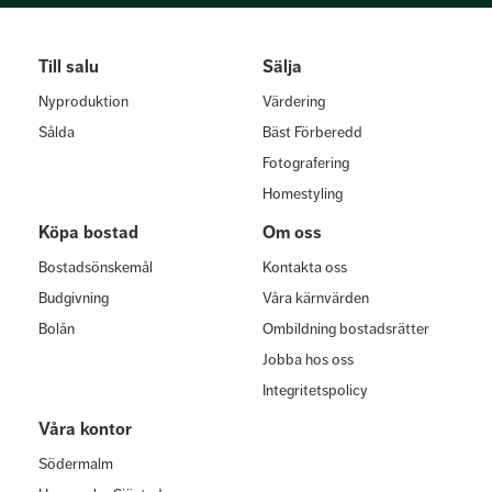
Till salu
Sälja
Nyproduktion
Värdering
Sålda
Bäst Förberedd
Fotografering
Homestyling
Köpa bostad
Om oss
Bostadsönskemål
Kontakta oss
Budgivning
Våra kärnvärden
Bolån
Ombildning bostadsrätter
Jobba hos oss
Integritetspolicy
Våra kontor
Södermalm