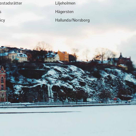
ostadsrätter
Liljeholmen
s
Hägersten
licy
Hallunda/Norsborg