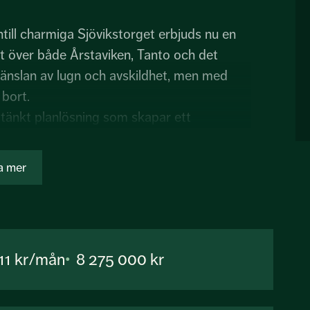
till charmiga Sjövikstorget erbjuds nu en
kt över både Årstaviken, Tanto och det
änslan av lugn och avskildhet, men med
 bort.
änkt planlösning som skapar ett
gänge och vardagslyx. Två generösa
t om förvaring gör detta till ett hem som
a mer
höga krav.
ionellt med fina arbetsytor, god förvaring
 kyl/frysar, diskmaskin, varmluftsugn och
111 kr/mån
8 275 000 kr