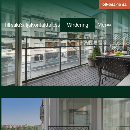
08-644 90 44
Till salu
Sälja
Kontakta oss
Värdering
Mer