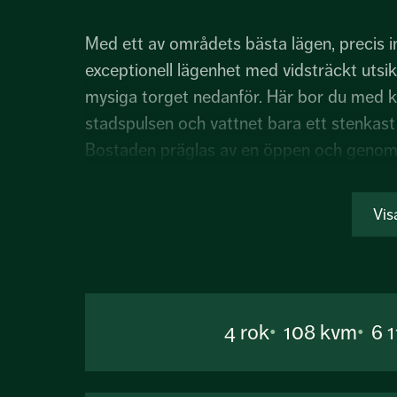
Med ett av områdets bästa lägen, precis in
exceptionell lägenhet med vidsträckt utsi
mysiga torget nedanför. Här bor du med k
stadspulsen och vattnet bara ett stenkast
Bostaden präglas av en öppen och genomt
fantastiskt ljusflöde och inbjuder till um
balkonger, två badrum, tre sovrum och got
Vis
passar såväl barnfamiljen som paret med 
Det stora köket är både stilrent och funkt
samt påkostade vitvaror, däribland dubbla
4
rok
108 kvm
6 
mikro. En självklar samlings...