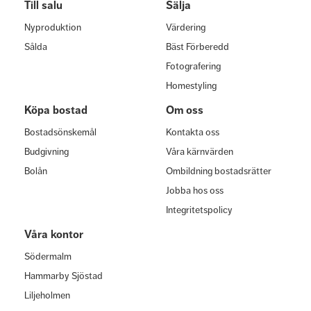
Till salu
Sälja
Nyproduktion
Värdering
Sålda
Bäst Förberedd
Fotografering
Homestyling
Köpa bostad
Om oss
Bostadsönskemål
Kontakta oss
Budgivning
Våra kärnvärden
Bolån
Ombildning bostadsrätter
Jobba hos oss
Integritetspolicy
Våra kontor
Södermalm
Hammarby Sjöstad
Liljeholmen