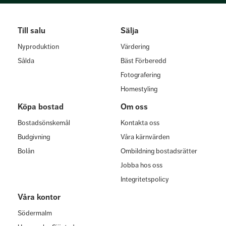
Till salu
Sälja
Nyproduktion
Värdering
Sålda
Bäst Förberedd
Fotografering
Homestyling
Köpa bostad
Om oss
Bostadsönskemål
Kontakta oss
Budgivning
Våra kärnvärden
Bolån
Ombildning bostadsrätter
Jobba hos oss
Integritetspolicy
Våra kontor
Södermalm