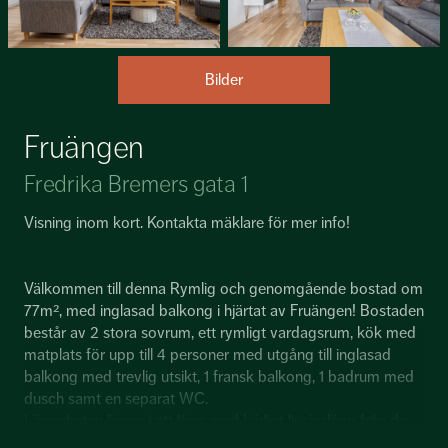
Bilder
Fruängen
Fredrika Bremers gata 1
Visning inom kort. Kontakta mäklare för mer info!
Välkommen till denna Rymlig och genomgående bostad om
77m², med inglasad balkong i hjärtat av Fruängen! Bostaden
består av 2 stora sovrum, ett rymligt vardagsrum, kök med
matplats för upp till 4 personer med utgång till inglasad
balkong med trevlig utsikt, 1 fransk balkong, 1 badrum med
dusch samt en separat WC.
Lägenheten ligger i ett läge med härligt ljusinsläpp från de
stora fönsterpartier, gott om förvaring och rymliga ytor! Ett