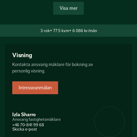
centralt läge i hjärtat av fruängen och ett stenkast från
Visa mer
Fruängen centrum med kommunikationer nära till hands.
3
rok
77.5 kvm
6 086 kr/mån
Visning
Kontakta ansvarig mäklare för bokning av
personlig visning.
Intresseanmälan
Izla Sharro
Ansvarig fastighetsmäklare
+46 70-841 99 68
Skicka e-post