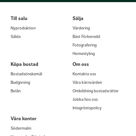
Till salu
Sälja
Nyproduktion
Värdering
Sålda
Bäst Förberedd
Fotografering
Homestyling
Köpa bostad
Om oss
Bostadsönskemål
Kontakta oss
Budgivning
Våra kärnvärden
Bolån
Ombildning bostadsrätter
Jobba hos oss
Integritetspolicy
Våra kontor
Södermalm