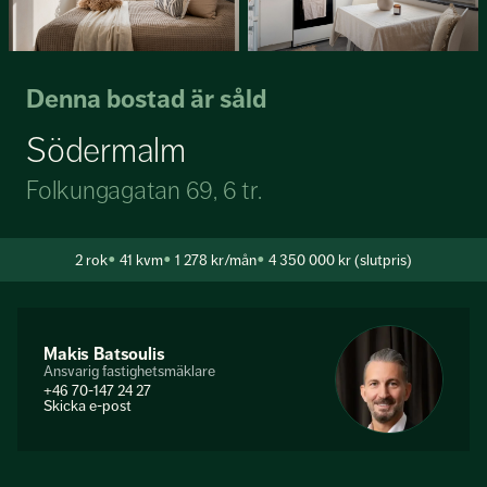
Denna bostad är såld
Södermalm
Folkungagatan 69, 6 tr.
2
rok
41 kvm
1 278 kr/mån
4 350 000 kr (slutpris)
Makis Batsoulis
Ansvarig fastighetsmäklare
+46 70-147 24 27
Skicka e-post