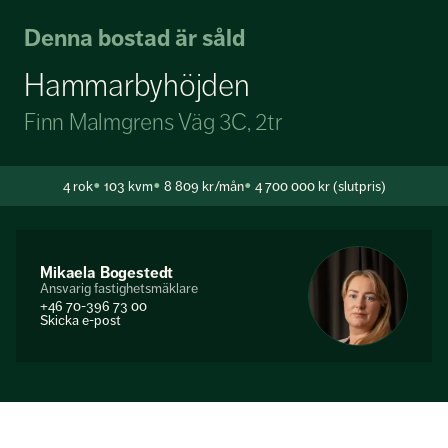
Denna bostad är såld
Hammarbyhöjden
Finn Malmgrens Väg 3C, 2tr
4
rok
103 kvm
8 809 kr/mån
4 700 000 kr (slutpris)
Mikaela Bogestedt
Ansvarig fastighetsmäklare
+46 70-396 73 00
Skicka e-post