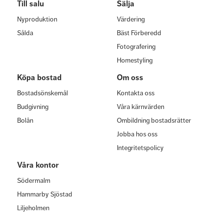
Till salu
Sälja
Nyproduktion
Värdering
Sålda
Bäst Förberedd
Fotografering
Homestyling
Köpa bostad
Om oss
Bostadsönskemål
Kontakta oss
Budgivning
Våra kärnvärden
Bolån
Ombildning bostadsrätter
Jobba hos oss
Integritetspolicy
Våra kontor
Södermalm
Hammarby Sjöstad
Liljeholmen