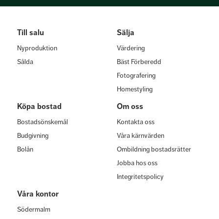
Till salu
Sälja
Nyproduktion
Värdering
Sålda
Bäst Förberedd
Fotografering
Homestyling
Köpa bostad
Om oss
Bostadsönskemål
Kontakta oss
Budgivning
Våra kärnvärden
Bolån
Ombildning bostadsrätter
Jobba hos oss
Integritetspolicy
Våra kontor
Södermalm