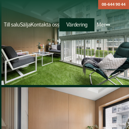
08-644 90 44
Till salu
Sälja
Kontakta oss
Värdering
Mer