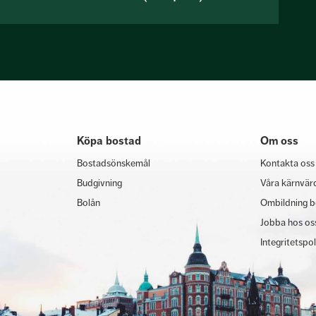
Köpa bostad
Om oss
Bostadsönskemål
Kontakta oss
Budgivning
Våra kärnvär
Bolån
Ombildning b
Jobba hos os
Integritetspo