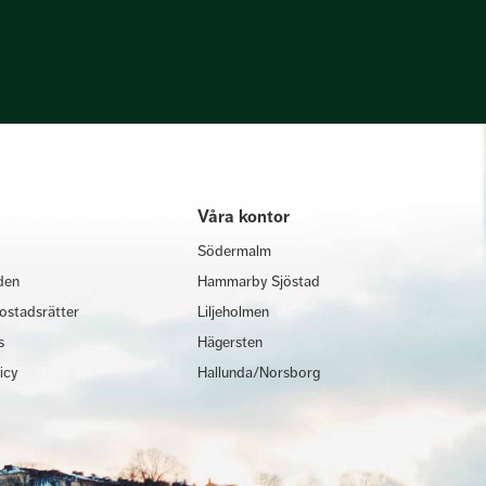
Våra kontor
Södermalm
den
Hammarby Sjöstad
ostadsrätter
Liljeholmen
s
Hägersten
licy
Hallunda/Norsborg