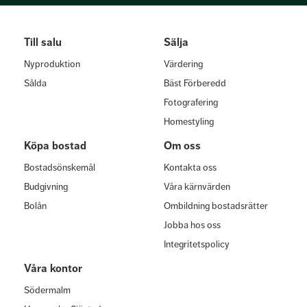
Till salu
Sälja
Nyproduktion
Värdering
Sålda
Bäst Förberedd
Fotografering
Homestyling
Köpa bostad
Om oss
Bostadsönskemål
Kontakta oss
Budgivning
Våra kärnvärden
Bolån
Ombildning bostadsrätter
Jobba hos oss
Integritetspolicy
Våra kontor
Södermalm