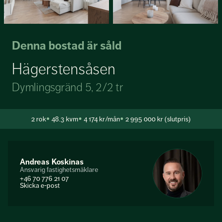
Denna bostad är såld
Hägerstensåsen
Dymlingsgränd 5, 2/2 tr
2
rok
48.3 kvm
4 174 kr/mån
2 995 000 kr (slutpris)
Andreas Koskinas
Ansvarig fastighetsmäklare
+46 70 776 21 07
Skicka e-post