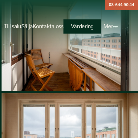
08-644 90 44
Till salu
Sälja
Kontakta oss
Värdering
Mer