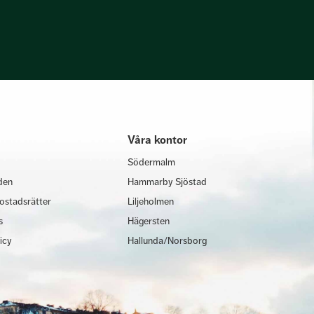
Våra kontor
Södermalm
den
Hammarby Sjöstad
ostadsrätter
Liljeholmen
s
Hägersten
licy
Hallunda/Norsborg