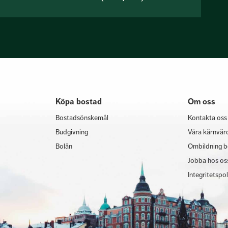
Köpa bostad
Om oss
Bostadsönskemål
Kontakta oss
Budgivning
Våra kärnvär
Bolån
Ombildning b
Jobba hos os
Integritetspo