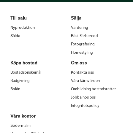
Till salu
Sälja
Nyproduktion
Värdering
Sålda
Bäst Förberedd
Fotografering
Homestyling
Köpa bostad
Om oss
Bostadsönskemål
Kontakta oss
Budgivning
Våra kärnvärden
Bolån
Ombildning bostadsrätter
Jobba hos oss
Integritetspolicy
Våra kontor
Södermalm