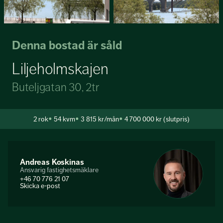
Denna bostad är såld
Liljeholmskajen
Buteljgatan 30, 2tr
2
rok
54 kvm
3 815 kr/mån
4 700 000 kr (slutpris)
Andreas Koskinas
Ansvarig fastighetsmäklare
+46 70 776 21 07
Skicka e-post