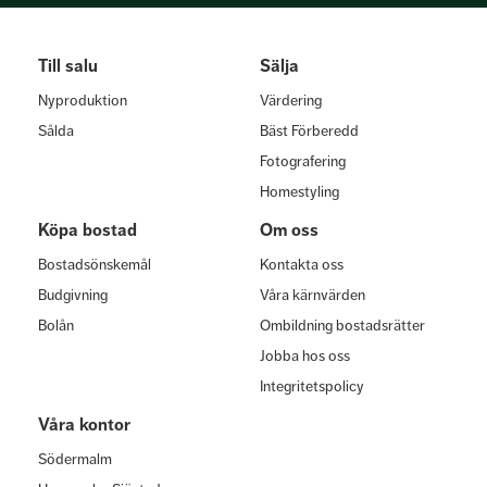
Till salu
Sälja
Nyproduktion
Värdering
Sålda
Bäst Förberedd
Fotografering
Homestyling
Köpa bostad
Om oss
Bostadsönskemål
Kontakta oss
Budgivning
Våra kärnvärden
Bolån
Ombildning bostadsrätter
Jobba hos oss
Integritetspolicy
Våra kontor
Södermalm