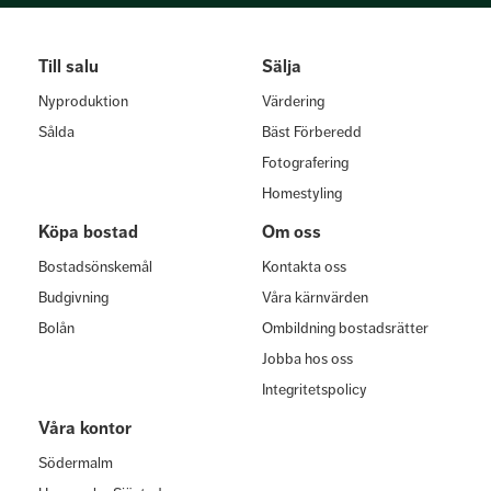
Till salu
Sälja
Nyproduktion
Värdering
Sålda
Bäst Förberedd
Fotografering
Homestyling
Köpa bostad
Om oss
Bostadsönskemål
Kontakta oss
Budgivning
Våra kärnvärden
Bolån
Ombildning bostadsrätter
Jobba hos oss
Integritetspolicy
Våra kontor
Södermalm