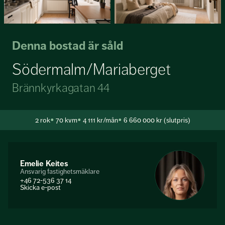
Denna bostad är såld
Södermalm/Mariaberget
Brännkyrkagatan 44
2
rok
70 kvm
4 111 kr/mån
6 660 000 kr (slutpris)
Emelie Keites
Ansvarig fastighetsmäklare
+46 72-536 37 14
Skicka e-post