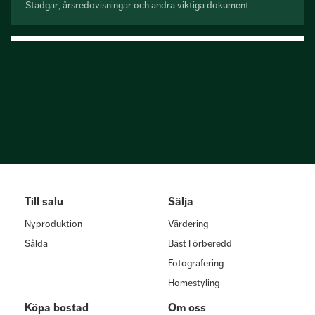
Stadgar, årsredovisningar och andra viktiga dokument
Till salu
Sälja
Nyproduktion
Värdering
Sålda
Bäst Förberedd
Fotografering
Homestyling
Köpa bostad
Om oss