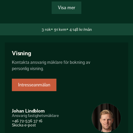
fyrarummare.
Visa mer
Bostaden håller genomgående hög standard med smakfulla
materialval, stilrena detaljer och elegant vitbehandlad
3
rok
91 kvm
4 148 kr/mån
ekparkett som löper genom rummen. Det renoverade köket
är både snyggt och funktionellt med goda arbetsytor och
förvaring, vilket gör det till en naturli...
Visning
Kontakta ansvarig mäklare för bokning av
personlig visning.
Intresseanmälan
Johan Lindblom
Ansvarig fastighetsmäklare
+46 72-536 37 16
Skicka e-post