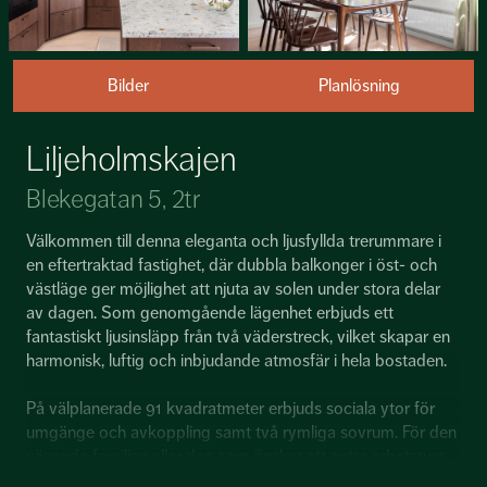
Bilder
Planlösning
Liljeholmskajen
Blekegatan 5, 2tr
Välkommen till denna eleganta och ljusfyllda trerummare i
en eftertraktad fastighet, där dubbla balkonger i öst- och
västläge ger möjlighet att njuta av solen under stora delar
av dagen. Som genomgående lägenhet erbjuds ett
fantastiskt ljusinsläpp från två väderstreck, vilket skapar en
harmonisk, luftig och inbjudande atmosfär i hela bostaden.
På välplanerade 91 kvadratmeter erbjuds sociala ytor för
umgänge och avkoppling samt två rymliga sovrum. För den
växande familjen eller den som önskar ett extra arbetsrum
finns dessutom goda möjligheter att skapa en välplanerad