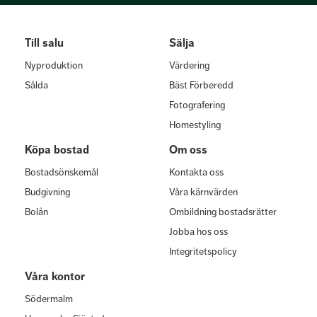
Till salu
Sälja
Nyproduktion
Värdering
Sålda
Bäst Förberedd
Fotografering
Homestyling
Köpa bostad
Om oss
Bostadsönskemål
Kontakta oss
Budgivning
Våra kärnvärden
Bolån
Ombildning bostadsrätter
Jobba hos oss
Integritetspolicy
Våra kontor
Södermalm