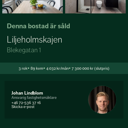
Denna bostad är såld
Liljeholmskajen
Blekegatan 1
3
rok
89 kvm
4 032 kr/mån
7 300 000 kr (slutpris)
Johan Lindblom
Ansvarig fastighetsmäklare
+46 72-536 37 16
Skicka e-post