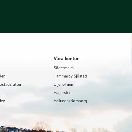
Våra kontor
Södermalm
den
Hammarby Sjöstad
ostadsrätter
Liljeholmen
s
Hägersten
licy
Hallunda/Norsborg