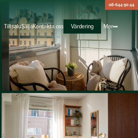
08-644 90 44
Till salu
Sälja
Kontakta oss
Värdering
Mer