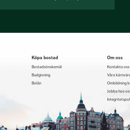
Köpa bostad
Om oss
Bostadsönskemål
Kontakta oss
Budgivning
Våra kärnvär
Bolån
Ombildning b
Jobba hos os
Integritetspo