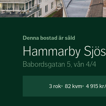
Denna bostad är såld
Hammarby Sjös
Babordsgatan 5, vån 4/4
3
rok
82 kvm
4 915 k