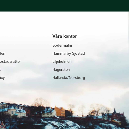
Våra kontor
Södermalm
den
Hammarby Sjöstad
ostadsrätter
Liljeholmen
s
Hägersten
licy
Hallunda/Norsborg