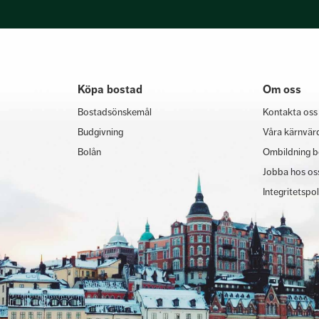
Köpa bostad
Om oss
Bostadsönskemål
Kontakta oss
Budgivning
Våra kärnvär
Bolån
Ombildning b
Jobba hos os
Integritetspo