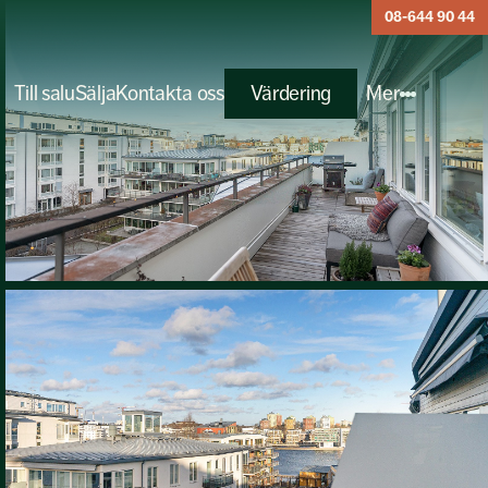
08-644 90 44
Till salu
Sälja
Kontakta oss
Värdering
Mer