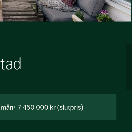
tad
r/mån
7 450 000 kr (slutpris)