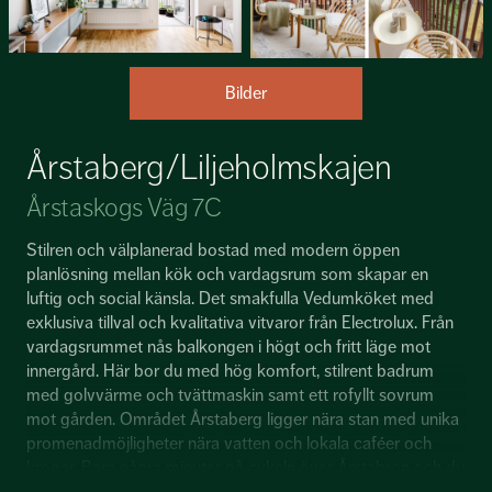
Bilder
Årstaberg/Liljeholmskajen
Årstaskogs Väg 7C
Stilren och välplanerad bostad med modern öppen
planlösning mellan kök och vardagsrum som skapar en
luftig och social känsla. Det smakfulla Vedumköket med
exklusiva tillval och kvalitativa vitvaror från Electrolux. Från
vardagsrummet nås balkongen i högt och fritt läge mot
innergård. Här bor du med hög komfort, stilrent badrum
med golvvärme och tvättmaskin samt ett rofyllt sovrum
mot gården. Området Årstaberg ligger nära stan med unika
promenadmöjligheter nära vatten och lokala caféer och
krogar. Bara några minuter på cykeln över Årstabron och du
är i Tantolunden/Ringvägen och cyklar du utmed