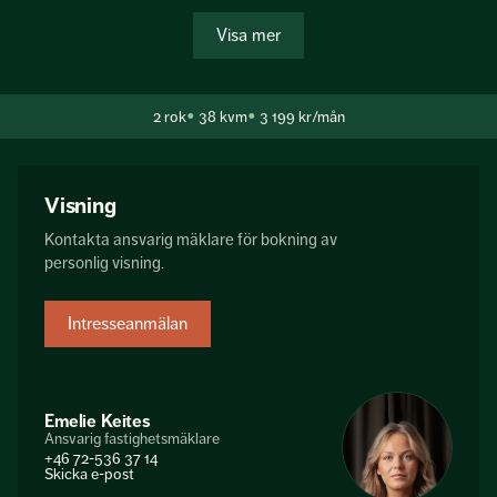
Liljeholmskajen förbi Sjövikstorgets alla restauranger och
Visa mer
Marieviks alla arbetsplatser finner du Liljeholmens
shoppingcentrum och Hornstull.
2
rok
38 kvm
3 199 kr/mån
Visning
Kontakta ansvarig mäklare för bokning av
personlig visning.
Intresseanmälan
Emelie Keites
Ansvarig fastighetsmäklare
+46 72-536 37 14
Skicka e-post