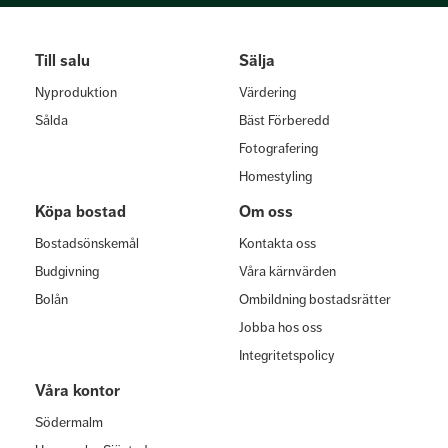
Till salu
Sälja
Nyproduktion
Värdering
Sålda
Bäst Förberedd
Fotografering
Homestyling
Köpa bostad
Om oss
Bostadsönskemål
Kontakta oss
Budgivning
Våra kärnvärden
Bolån
Ombildning bostadsrätter
Jobba hos oss
Integritetspolicy
Våra kontor
Södermalm