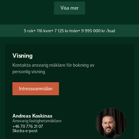
tillsammans bostadens hjärta. Här finns gott om plats för
Visa mer
såväl matlagning som mingel, med fina vitvaror, rikligt med
förvaring och ordentliga arbetsytor. Matplatsen vid fönstret
rymmer enkelt 6–8 personer och bjuder in till långa
5
rok
116 kvm
7 125 kr/mån
9 995 000 kr
/bud
middagar med familj och vänner. Från vardagsr...
Visning
Kontakta ansvarig mäklare för bokning av
personlig visning.
Intresseanmälan
Andreas Koskinas
Ansvarig fastighetsmäklare
+46 70 776 21 07
Skicka e-post