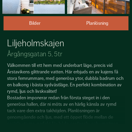
Bilder
Planlösning
Liljeholmskajen
Årgångsgatan 5, 5tr
Välkommen till ett hem med underbart läge, precis vid
Årstavikens glittrande vatten. Här erbjuds en av kajens få
stora femrummare, med generösa ytor, dubbla badrum och
en balkong i bästa sydvästläge. En perfekt kombination av
rymd, ljus och livskvalitet!
Bostaden imponerar redan från första steget in i den
generösa hallen, där ni möts av en härlig känsla av rymd
tack vare den extra takhöjden. Planlösningen är
genomgående och ljus, med ett öppet flöde mellan de
sociala ytorna, perfekt för både vardagsliv och umgänge.
Det stora vardagsrummet och det eleganta köket bildar