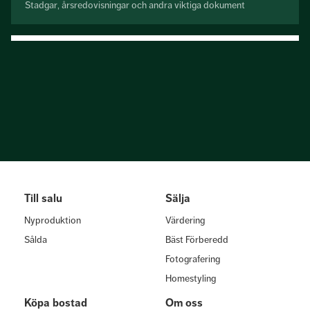
Stadgar, årsredovisningar och andra viktiga dokument
Till salu
Sälja
Nyproduktion
Värdering
Sålda
Bäst Förberedd
Fotografering
Homestyling
Köpa bostad
Om oss