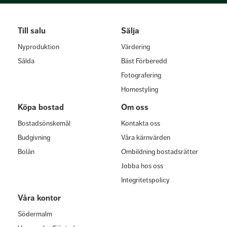
Till salu
Sälja
Nyproduktion
Värdering
Sålda
Bäst Förberedd
Fotografering
Homestyling
Köpa bostad
Om oss
Bostadsönskemål
Kontakta oss
Budgivning
Våra kärnvärden
Bolån
Ombildning bostadsrätter
Jobba hos oss
Integritetspolicy
Våra kontor
Södermalm