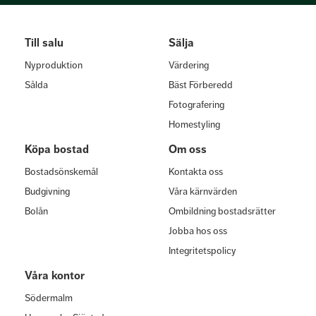
Till salu
Sälja
Nyproduktion
Värdering
Sålda
Bäst Förberedd
Fotografering
Homestyling
Köpa bostad
Om oss
Bostadsönskemål
Kontakta oss
Budgivning
Våra kärnvärden
Bolån
Ombildning bostadsrätter
Jobba hos oss
Integritetspolicy
Våra kontor
Södermalm