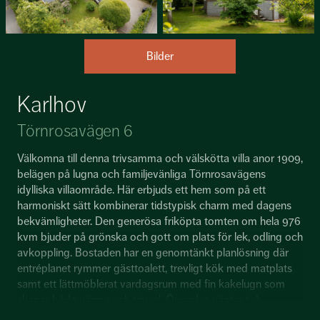
Bilder
Karlhov
Törnrosavägen 6
Välkomna till denna trivsamma och välskötta villa anor 1909,
belägen på lugna och familjevänliga Törnrosavägens
idylliska villaområde. Här erbjuds ett hem som på ett
harmoniskt sätt kombinerar tidstypisk charm med dagens
bekvämligheter. Den generösa friköpta tomten om hela 976
kvm bjuder på grönska och gott om plats för lek, odling och
avkoppling. Bostaden har en genomtänkt planlösning där
entréplanet rymmer gästtoalett, trevligt kök med matplats
samt ett lättmöblerat vardagsrum med fin kakelugn som
skapar både värme och trivsel. Övreplan väntar två
rogivande sovrum, helkaklat badrum med golvvärme samt