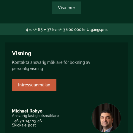
ett allrum som kan göras om till ytterligare ett sovrum om
Visa mer
det skulle behövas. Nere i källarplanet finns praktiska
utrymmen som tvättstuga, bastu samt gillestuga.
4
rok
85 + 37 kvm
3 600 000 kr
Utgångspris
Den stora tomten erbjuder flera härliga uteplatser med två
altaner i olika vä...
Visning
Kontakta ansvarig mäklare för bokning av
personlig visning.
Intresseanmälan
Michael Rohyo
Ansvarig fastighetsmäklare
+46 70-147 23 46
Skicka e-post