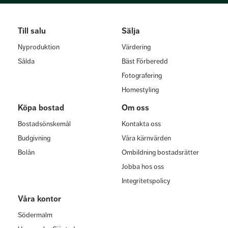
Till salu
Sälja
Nyproduktion
Värdering
Sålda
Bäst Förberedd
Fotografering
Homestyling
Köpa bostad
Om oss
Bostadsönskemål
Kontakta oss
Budgivning
Våra kärnvärden
Bolån
Ombildning bostadsrätter
Jobba hos oss
Integritetspolicy
Våra kontor
Södermalm