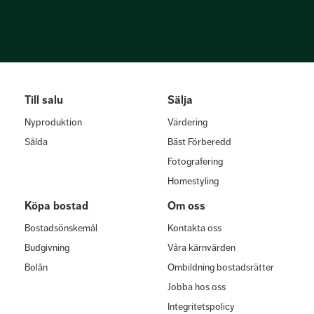
Till salu
Sälja
Nyproduktion
Värdering
Sålda
Bäst Förberedd
Fotografering
Homestyling
Köpa bostad
Om oss
Bostadsönskemål
Kontakta oss
Budgivning
Våra kärnvärden
Bolån
Ombildning bostadsrätter
Jobba hos oss
Integritetspolicy