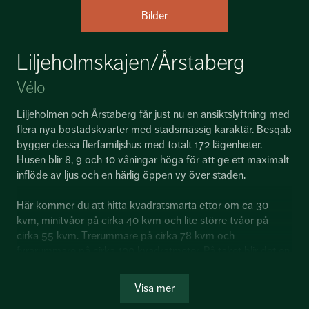
Bilder
Liljeholmskajen/Årstaberg
Vélo
Liljeholmen och Årstaberg får just nu en ansiktslyftning med
flera nya bostadskvarter med stadsmässig karaktär. Besqab
bygger dessa flerfamiljshus med totalt 172 lägenheter.
Husen blir 8, 9 och 10 våningar höga för att ge ett maximalt
inflöde av ljus och en härlig öppen vy över staden.
Här kommer du att hitta kvadratsmarta ettor om ca 30
kvm, minitvåor på cirka 40 kvm och lite större tvåor på
cirka 55 kvm. Trerummare på cirka 78 kvm och
fyrarummare på cirka 100 kvadratmeter. På taket blir det en
stor gemensam terrass med utekök och grillplats - och
underbar utsikt över Stockholms skyline.
Visa mer